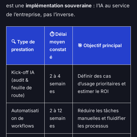
est une
implémentation souveraine
: l’IA au service
de l’entreprise, pas l’inverse.
⏱️ Délai
🔍 Type de
moyen
🎯 Objectif principal
prestation
constat
é
Kick-off IA
2 à 4
Définir des cas
(audit &
semain
d’usage prioritaires et
feuille de
es
estimer le ROI
route)
Automatisati
2 à 12
Réduire les tâches
on de
semain
manuelles et fluidifier
workflows
es
les processus